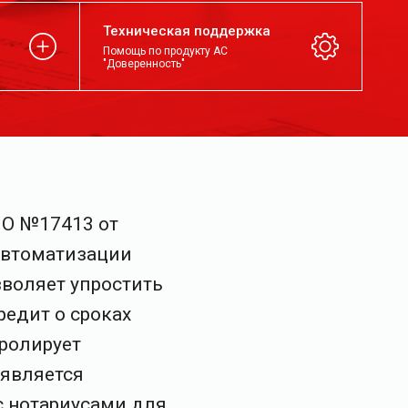
Техническая поддержка
Помощь по продукту АС
"Доверенность"
ПО №17413 от
 автоматизации
воляет упростить
редит о сроках
тролирует
 является
 нотариусами для