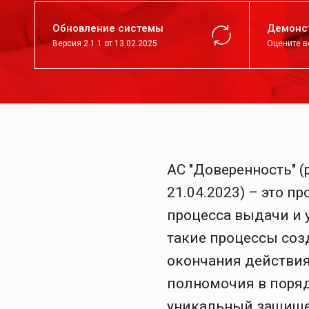
Обновление системы
Демонс
Версия 2.1.1 от 13.02.2025
Оцените 
АС "Доверенность" 
21.04.2023) – это 
процесса выдачи и 
такие процессы созд
окончания действия
полномочия в поря
уникальный защище