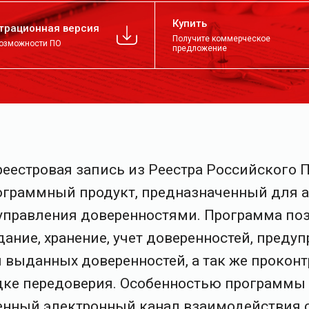
Купить
трационная версия
Получите коммерческое
возможности ПО
предложение
(реестровая запись из Реестра Российского 
программный продукт, предназначенный для
управления доверенностями. Программа поз
ание, хранение, учет доверенностей, предуп
 выданных доверенностей, а так же прокон
дке передоверия. Особенностью программы
нный электронный канал взаимодействия с