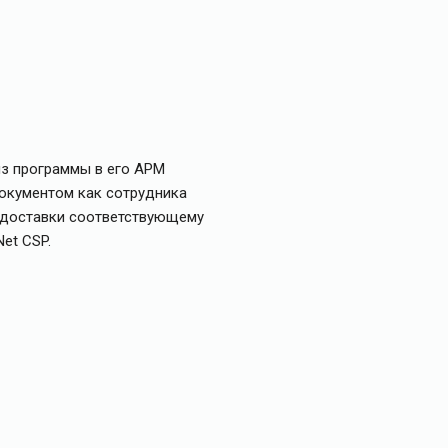
из программы в его АРМ
документом как сотрудника
у доставки соответствующему
et CSP.