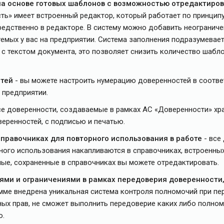
а основе готовых шаблонов с возможностью отредактиров
ть» имеет встроенный редактор, который работает по принципу
редственно в редакторе. В систему можно добавить неогранич
емых у вас на предприятии. Система заполнения подразумевает 
 с текстом документа, это позволяет снизить количество шабл
тей
- вы можете настроить нумерацию доверенностей в соответ
предприятии.
се доверенности, создаваемые в рамках АС «Доверенности» хра
еренностей, с подписью и печатью.
правочниках для повторного использования в работе
- все
ого использования накапливаются в справочниках, встроенных 
ные, сохраненные в справочниках вы можете отредактировать.
ями и ограничениями в рамках передоверия доверенности
мме внедрена уникальная система контроля полномочий при пер
ных прав, не сможет выполнить передоверие каких либо полном
ю.