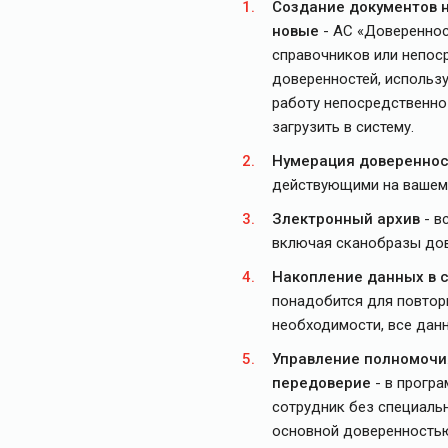
Создание документов н
новые
- АС «Довереннос
справочников или непос
доверенностей, использу
работу непосредственно
загрузить в систему.
Нумерация довереннос
действующими на вашем 
Злектронный архив
- в
включая сканобразы дов
Накопление данных в с
понадобится для повторн
необходимости, все дан
Управление полномочи
передоверие
- в програ
сотрудник без специаль
основной доверенность