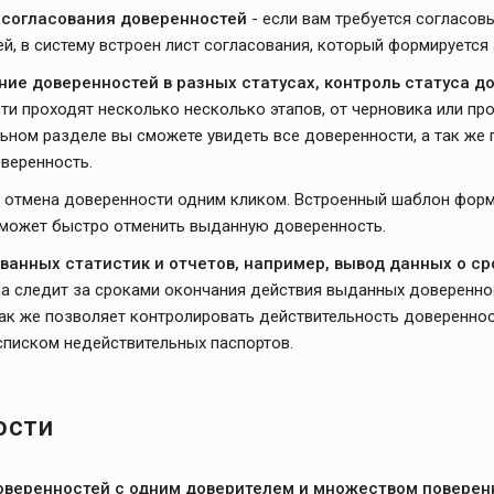
согласования доверенностей
- если вам требуется согласов
й, в систему встроен лист согласования, который формируется
ие доверенностей в разных статусах, контроль статуса д
ти проходят несколько несколько этапов, от черновика или пр
ьном разделе вы сможете увидеть все доверенности, а так же 
оверенность.
отмена доверенности одним кликом. Встроенный шаблон фор
может быстро отменить выданную доверенность.
анных статистик и отчетов, например, вывод данных о ср
ма следит за сроками окончания действия выданных доверенно
так же позволяет контролировать действительность довереннос
списком недействительных паспортов.
ости
оверенностей с одним доверителем и множеством повере