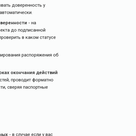
ывать доверенность у
 автоматически.
оверенности
- на
оекта до подписанной
проверить в каком статусе
мирования распоряжения об
оках окончания действий
стей, проводит форматно
ти, сверяя паспортные
нных
- в случае если у вас